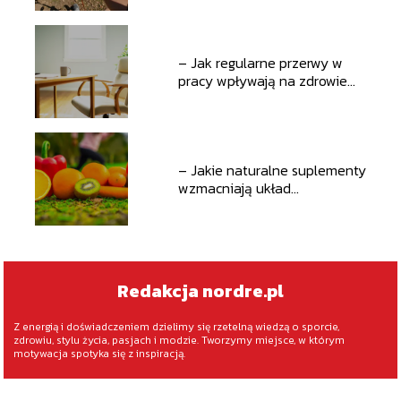
– Jak regularne przerwy w
pracy wpływają na zdrowie
ogólne
– Jakie naturalne suplementy
wzmacniają układ
odpornościowy
Redakcja nordre.pl
Z energią i doświadczeniem dzielimy się rzetelną wiedzą o sporcie,
zdrowiu, stylu życia, pasjach i modzie. Tworzymy miejsce, w którym
motywacja spotyka się z inspiracją.