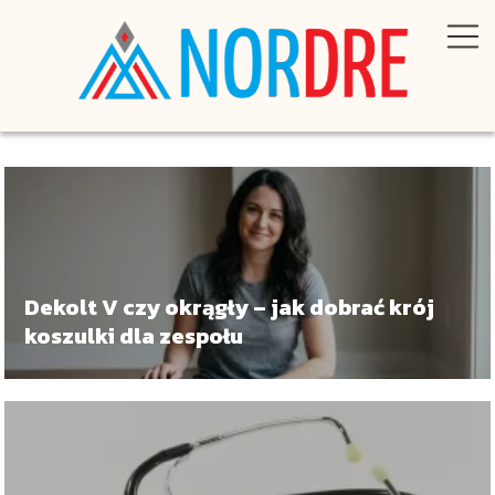
Dekolt V czy okrągły – jak dobrać krój
koszulki dla zespołu